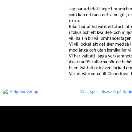
Jag har arbetat länge i bransche
som kan erbjuda det vi nu gör, en
extra.
Bilar
har alltid varit ett stort 
i fokus och ett kvalitet- och milj
vill ha sin bil väl omhändertage
Vi vill också att det sker med så 
med ånga och utan kemikalier vi
Vi har valt att lägga verksamheten
åka utanför tullarna när de behöv
bilen tvättad och även lackad om
V
armt välkomna till Cleandrive!