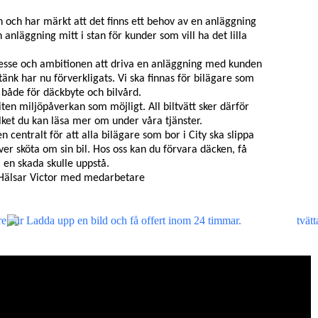
n och har märkt att det finns ett behov av en anläggning
 anläggning mitt i stan för kunder som vill ha det lilla
intresse och ambitionen att driva en anläggning med kunden
ötänk har nu förverkligats. Vi
ska finnas för bilägare som
n både för däckbyte och bilvård.
liten miljöpåverkan som möjligt. All biltvätt sker därför
lket du kan läsa mer om under våra tjänster.
 centralt för att alla bilägare som bor i City ska slippa
er sköta om sin bil. Hos oss kan du förvara däcken, få
 en skada skulle uppstå.
 Hälsar Victor med medarbetare