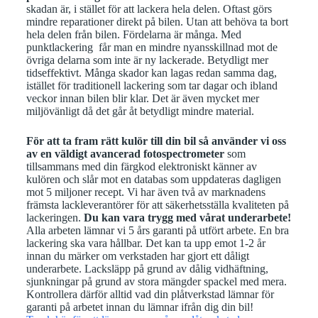
skadan är, i stället för att lackera hela delen. Oftast görs
mindre reparationer direkt på bilen. Utan att behöva ta bort
hela delen från bilen. Fördelarna är många.
Med
punktlackering får man en mindre nyansskillnad mot de
övriga delarna som inte är ny lackerade. Betydligt mer
tidseffektivt. Många skador kan lagas redan samma dag,
istället för traditionell lackering som tar dagar och ibland
veckor innan bilen blir klar. Det är även mycket mer
miljövänligt då det går åt betydligt mindre material.
För att ta fram rätt kulör till din bil så använder vi oss
av en väldigt avancerad fotospectrometer
som
tillsammans med din färgkod elektroniskt känner av
kulören och slår mot en databas som uppdateras dagligen
mot 5 miljoner recept. Vi har även två av marknadens
främsta lackleverantörer för att säkerhetsställa kvaliteten på
lackeringen.
Du kan vara trygg med vårat underarbete!
Alla arbeten lämnar vi 5 års garanti på utfört arbete. En bra
lackering ska vara hållbar. Det kan ta upp emot 1-2 år
innan du märker om verkstaden har gjort ett dåligt
underarbete. Lacksläpp på grund av dålig vidhäftning,
sjunkningar på grund av stora mängder spackel med mera.
Kontrollera därför alltid vad din plåtverkstad lämnar för
garanti på arbetet innan du lämnar ifrån dig din bil!