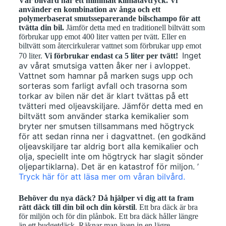
Vår bilvård har ett minimalt klimatavtryck. Vi
använder en kombination av ånga och ett
polymerbaserat smutsseparerande bilschampo för att
tvätta din bil.
Jämför detta med en traditionell biltvätt som
förbrukar upp emot 400 liter vatten per tvätt. Eller en
biltvätt som återcirkulerar vattnet som förbrukar upp emot
Inget
70 liter.
Vi förbrukar endast ca 5 liter per tvätt!
av vårat smutsiga vatten åker ner i avloppet.
Vattnet som hamnar på marken sugs upp och
sorteras som farligt avfall och trasorna som
torkar av bilen när det är klart tvättas på ett
tvätteri med oljeavskiljare. Jämför detta med en
biltvätt som använder starka kemikalier som
bryter ner smutsen tillsammans med högtryck
för att sedan rinna ner i dagvattnet. (en godkänd
oljeavskiljare tar aldrig bort alla kemikalier och
olja, speciellt inte om högtryck har slagit sönder
oljepartiklarna). Det är en katastrof för miljon. ’
Tryck här för att läsa mer om våran bilvård.
Behöver du nya däck? Då hjälper vi dig att ta fram
rätt däck till din bil och din körstil
. Ett bra däck är bra
för miljön och för din plånbok. Ett bra däck håller längre
än ett budgetdäck. Räknar man även in en lägre