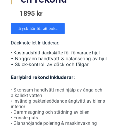
1895 kr
Tryck här för att boka
Däckhotellet Inkluderar:
• Kostnadsfritt däckskifte för förvarade hjul
• Noggrann handtvätt & balansering av hjul
• Skick-kontroll av däck och fälgar
Earlybird rekond Inkluderar:
• Skonsam handtvätt med hjälp av ånga och
alkaliskt vatten
• Invändig bakteriedödande ångtvätt av bilens
interiör
• Dammsugning och städning av bilen
• Fönsterputs
• Glanshöjande polering & maskinvaxning