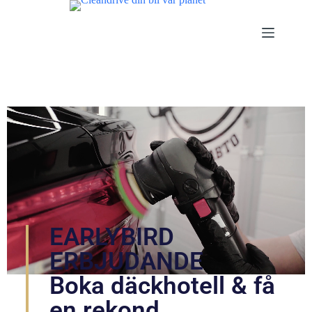
EARLYBIRD
ERBJUDANDE
Boka däckhotell & få
en rekond